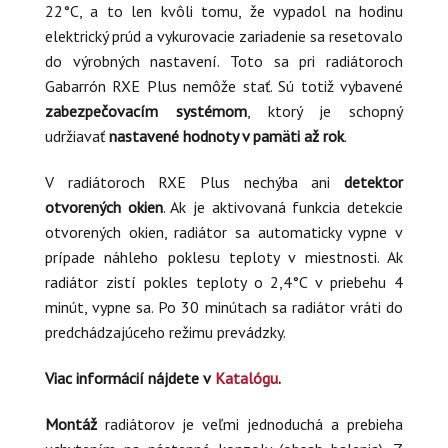
22°C, a to len kvôli tomu, že vypadol na hodinu
elektrický prúd a vykurovacie zariadenie sa resetovalo
do výrobných nastavení. Toto sa pri radiátoroch
Gabarrón RXE Plus nemôže stať. Sú totiž vybavené
zabezpečovacím systémom
, ktorý je schopný
udržiavať
nastavené hodnoty v pamäti až rok
.
V radiátoroch RXE Plus nechýba ani
detektor
otvorených okien
. Ak je aktivovaná funkcia detekcie
otvorených okien, radiátor sa automaticky vypne v
prípade náhleho poklesu teploty v miestnosti. Ak
radiátor zistí pokles teploty o 2,4°C v priebehu 4
minút, vypne sa. Po 30 minútach sa radiátor vráti do
predchádzajúceho režimu prevádzky.
Viac informácií nájdete v
Katalógu
.
Montáž
radiátorov je veľmi jednoduchá a prebieha