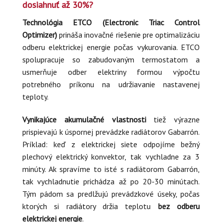
dosiahnuť až 30%?
Technológia ETCO (Electronic Triac Control
Optimizer)
prináša inovačné riešenie pre optimalizáciu
odberu elektrickej energie počas vykurovania. ETCO
spolupracuje so zabudovaným termostatom a
usmerňuje odber elektriny formou výpočtu
potrebného príkonu na udržiavanie nastavenej
teploty.
Vynikajúce akumulačné vlastnosti
tiež výrazne
prispievajú k úspornej prevádzke radiátorov Gabarrón.
Príklad: keď z elektrickej siete odpojíme bežný
plechový elektrický konvektor, tak vychladne za 3
minúty. Ak spravíme to isté s radiátorom Gabarrón,
tak vychladnutie prichádza až po 20-30 minútach.
Tým pádom sa predlžujú prevádzkové úseky, počas
ktorých si radiátory držia teplotu
bez odberu
elektrickej energie
.