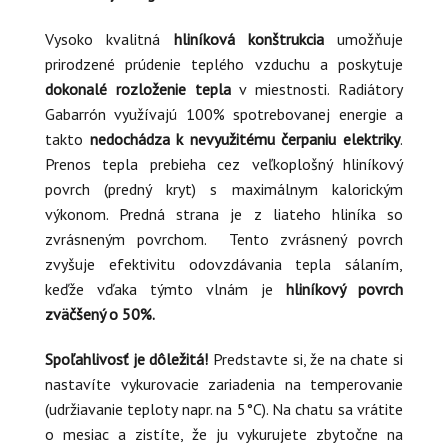
Vysoko kvalitná
hliníková konštrukcia
umožňuje
prirodzené prúdenie teplého vzduchu a poskytuje
dokonalé rozloženie tepla
v miestnosti. Radiátory
Gabarrón využívajú 100% spotrebovanej energie a
takto
nedochádza k nevyužitému čerpaniu elektriky
.
Prenos tepla prebieha cez veľkoplošný hliníkový
povrch (predný kryt) s maximálnym kalorickým
výkonom. Predná strana je z liateho hliníka so
zvrásneným povrchom. Tento zvrásnený povrch
zvyšuje efektivitu odovzdávania tepla sálaním,
keďže vďaka týmto vlnám je
hliníkový povrch
zväčšený o 50%.
Spoľahlivosť je dôležitá!
Predstavte si, že na chate si
nastavíte vykurovacie zariadenia na temperovanie
(udržiavanie teploty napr. na 5°C). Na chatu sa vrátite
o mesiac a zistíte, že ju vykurujete zbytočne na