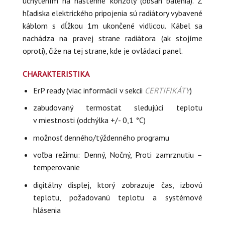
uchytením na nástenné konzoly (obsah balenia). Z
hľadiska elektrického pripojenia sú radiátory vybavené
káblom s dĺžkou 1m ukončené vidlicou. Kábel sa
nachádza na pravej strane radiátora (ak stojíme
oproti), čiže na tej strane, kde je ovládací panel.
CHARAKTERISTIKA
ErP ready (viac informácií v sekcii
CERTIFIKÁTY
)
zabudovaný termostat sledujúci teplotu
v miestnosti (odchýlka +/- 0,1 °C)
možnosť denného/týždenného programu
voľba režimu: Denný, Nočný, Proti zamrznutiu –
temperovanie
digitálny displej, ktorý zobrazuje čas, izbovú
teplotu, požadovanú teplotu a systémové
hlásenia