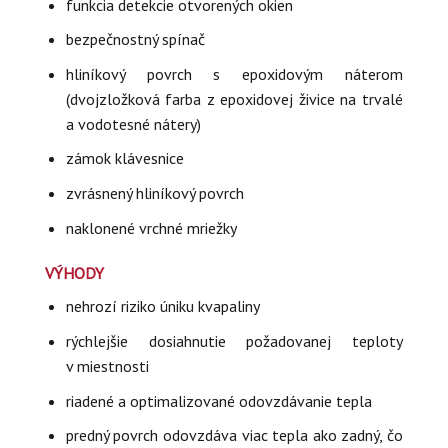
funkcia detekcie otvorených okien
bezpečnostný spínač
hliníkový povrch s epoxidovým náterom
(dvojzložková farba z epoxidovej živice na trvalé
a vodotesné nátery)
zámok klávesnice
zvrásnený hliníkový povrch
naklonené vrchné mriežky
VÝHODY
nehrozí riziko úniku kvapaliny
rýchlejšie dosiahnutie požadovanej teploty
v miestnosti
riadené a optimalizované odovzdávanie tepla
predný povrch odovzdáva viac tepla ako zadný, čo