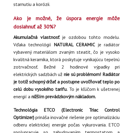
starnutiu a korózii.
Ako je možné, že
úspora
energie môže
dosiahnuť až 30%?
Akumulačná vlastnosť
je ozdobou tohto modelu.
Vďaka technológií
NATURAL CERAMIC
je radiátor
vybavený materiálom zvaným steatit, čo je vysoko
kvalitná keramika, ktorá poskytuje vynikajúcu tepelnú
zotrvačnosť. Bežné 2 hodinové výpadky pri
elektrických sadzbách už
nie sú problémom! Radiátor
je totiž schopný držať a postupne uvoľňovať teplo po
celú dobu vysokého tarifu.
To je kľúčom k ušetrenej
energií a
nižším prevádzkovým nákladom.
Technológia ETCO (Electronic Triac Control
Optimizer)
prináša inovačné riešenie pre optimalizáciu
odberu elektrickej energie počas vykurovania. ETCO
spolupracuje so zabudovaným termostatom a