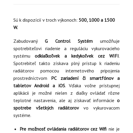
Sú k dispozícií v troch výkonoch:
500, 1000 a 1500
W.
Zabudovaný
G Control Systém
umožňuje
spotrebiteľovi riadenie a reguláciu vykurovacieho
systému
odkiaľkoľvek a kedykoľvek cez WIFI
.
Spotrebiteľ takto získava plný prístup k riadeniu
radiátorov pomocou internetového pripojenia
prostredníctvom
PC zariadení či smartfónov a
tabletov Android a iOS
. Vďaka voľne prístupnej
aplikácii je možné nielen z diaľky ovládať rôzne
teplotné nastavenia, ale aj získavať informácie
o
spotrebe všetkých radiátorov
vo vykurovacom
systéme.
Pre možnosť ovládania radiátorov cez Wifi
nie je