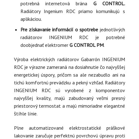
potrebná internetová brána
G CONTROL.
Radiátory Ingenium RDC priamo komunikujú s
aplikáciou.
Pre získavanie informácií o spotrebe
jednotlivých
radiátorov INGENIUM RDC je potrebné
doobjednať elektromer
G CONTROL PM
.
Výroba elektrických radiátorov Gabarrón INGENIUM
RDC je výrazne zameraná na dosiahnutie čo najvyššej
energetickej úspory, pričom sa ale nezabudlo ani na
tichú komfortnú prevádzku a pekný vzhľad. Radiátory
INGENIUM RDC sú vyrobené z komponentov
najvyššej kvality, majú zabudovaný veľmi presný
priestorový termostat a majú mimoriadne elegantné
štíhle línie.
Plne automatizované elektrostatické práškové
lakovanie zaručuje perfektnú povrchovú úpravu proti