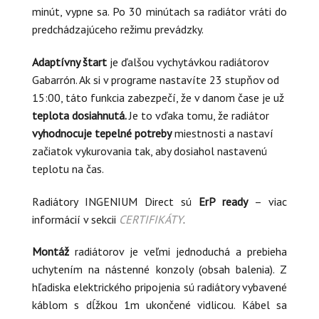
minút, vypne sa. Po 30 minútach sa radiátor vráti do
predchádzajúceho režimu prevádzky.
Adaptívny štart
je ďalšou vychytávkou radiátorov
Gabarrón. Ak si v programe nastavíte 23 stupňov od
15:00, táto funkcia zabezpečí, že v danom čase je už
teplota dosiahnutá.
Je to vďaka tomu, že radiátor
vyhodnocuje tepelné potreby
miestnosti a nastaví
začiatok vykurovania tak, aby dosiahol nastavenú
teplotu na čas.
Radiátory INGENIUM Direct sú
ErP ready
– viac
informácií v sekcii
CERTIFIKÁTY
.
Montáž
radiátorov je veľmi jednoduchá a prebieha
uchytením na nástenné konzoly (obsah balenia). Z
hľadiska elektrického pripojenia sú radiátory vybavené
káblom s dĺžkou 1m ukončené vidlicou. Kábel sa