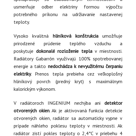
usmerňuje odber elektriny formou výpočtu
potrebného príkonu na udržiavanie nastavenej
teploty.
Vysoko kvalitná
hliníková konštrukcia
umožňuje
prirodzené prúdenie teplého vzduchu a
poskytuje
dokonalé rozloženie tepla
v miestnosti.
Radiátory Gabarrón využívajú 100% spotrebovanej
energie a takto
nedochádza k nevyužitému čerpaniu
elektriky
. Prenos tepla prebieha cez veľkoplošný
hliníkový povrch (predný kryt) s maximálnym
kalorickým výkonom.
V radiátoroch INGENIUM nechýba ani
detektor
otvorených okien
. Ak je aktivovaná funkcia detekcie
otvorených okien, radiátor sa automaticky vypne v
prípade náhleho poklesu teploty v miestnosti. Ak
radiátor zistí pokles teploty o 2,4°C v priebehu 4